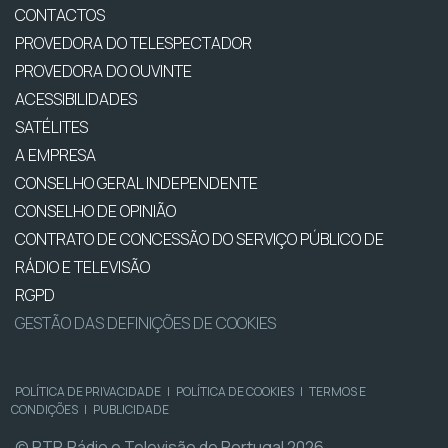
CONTACTOS
PROVEDORA DO TELESPECTADOR
PROVEDORA DO OUVINTE
ACESSIBILIDADES
SATÉLITES
A EMPRESA
CONSELHO GERAL INDEPENDENTE
CONSELHO DE OPINIÃO
CONTRATO DE CONCESSÃO DO SERVIÇO PÚBLICO DE
RÁDIO E TELEVISÃO
RGPD
GESTÃO DAS DEFINIÇÕES DE COOKIES
POLÍTICA DE PRIVACIDADE
|
POLÍTICA DE COOKIES
|
TERMOS E
CONDIÇÕES
|
PUBLICIDADE
© RTP, Rádio e Televisão de Portugal 2026