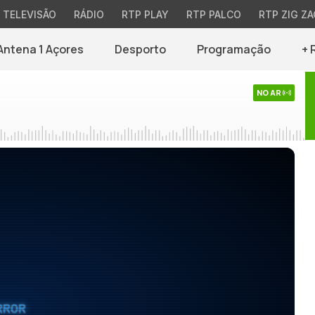
TELEVISÃO
RÁDIO
RTP PLAY
RTP PALCO
RTP ZIG ZA
Antena 1 Açores
Desporto
Programação
+ 
NO AR
RROR