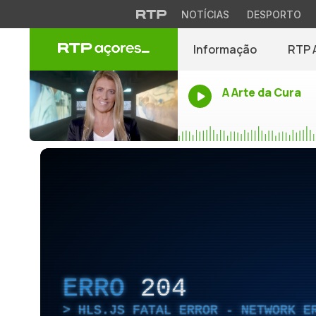
NOTÍCIAS
DESPORTO
Informação
RTP 
A Arte da Cura
ERRO
204
HLS.JS FATAL ERROR - NETWORK E