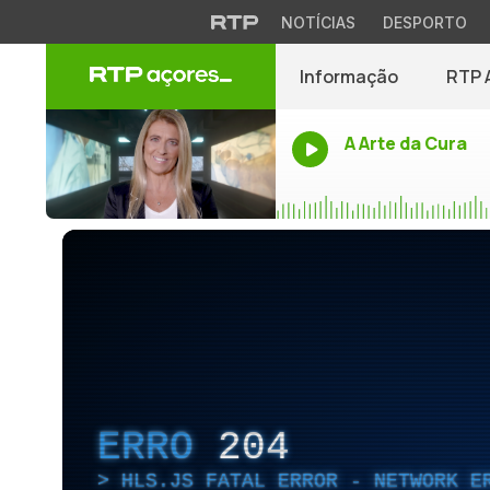
NOTÍCIAS
DESPORTO
Informação
RTP 
A Arte da Cura
ERRO
204
HLS.JS FATAL ERROR - NETWORK E