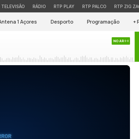
TELEVISÃO
RÁDIO
RTP PLAY
RTP PALCO
RTP ZIG ZA
Antena 1 Açores
Desporto
Programação
+ 
NO AR
RROR