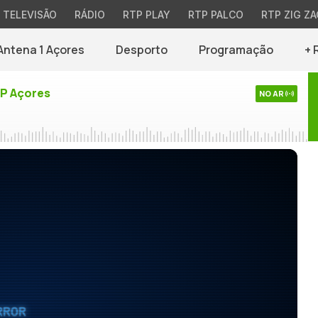
TELEVISÃO
RÁDIO
RTP PLAY
RTP PALCO
RTP ZIG ZA
Antena 1 Açores
Desporto
Programação
+ 
TP Açores
NO AR
RROR