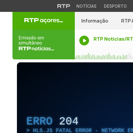
NOTÍCIAS
DESPORTO
Informação
RTP 
RTP Noticias/R
ERRO
204
HLS.JS FATAL ERROR - NETWORK E