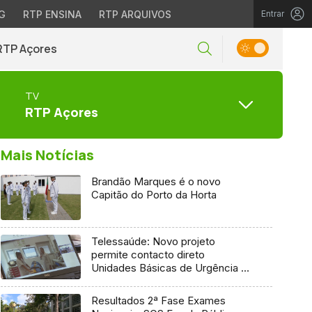
G
RTP ENSINA
RTP ARQUIVOS
Entrar
RTP Açores
TV
RTP Açores
Mais Notícias
Brandão Marques é o novo
Capitão do Porto da Horta
Telessaúde: Novo projeto
permite contacto direto
Unidades Básicas de Urgência e
médico regulador
Resultados 2ª Fase Exames