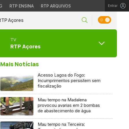
G
RTP ENSINA
RTP ARQUIVOS
Entrar
RTP Açores
TV
RTP Açores
Mais Notícias
Acesso Lagoa do Fogo:
Incumprimentos persistem sem
fiscalização
Mau tempo na Madalena
provocou avarias em 2 bombas
de abastecimento de água
Mau tempo na Terceira: