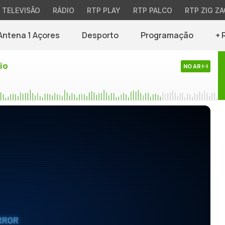
TELEVISÃO
RÁDIO
RTP PLAY
RTP PALCO
RTP ZIG ZA
Antena 1 Açores
Desporto
Programação
+ 
io
NO AR
RROR