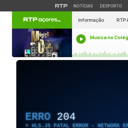
NOTÍCIAS
DESPORTO
Informação
RTP 
Musica no Colég
ERRO
204
HLS.JS FATAL ERROR - NETWORK E