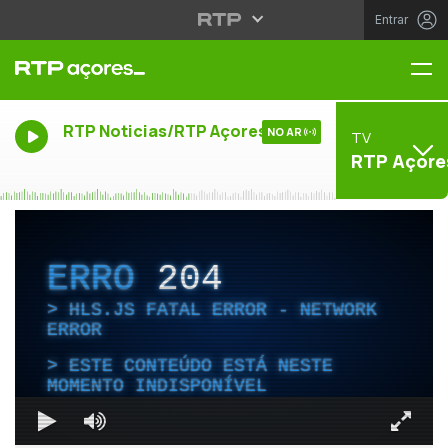
Entrar
Me
RTP Noticias/RTP Açores
NO AR
TV
RTP Açore
ERRO
204
HLS.JS FATAL ERROR - NETWORK
ERROR
ESTE CONTEÚDO ESTÁ NESTE
MOMENTO INDISPONÍVEL