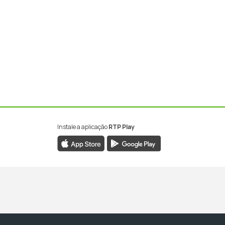
Instale a aplicação
RTP Play