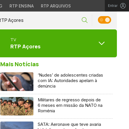
G
RTP ENSINA
RTP ARQUIVOS
Entrar
RTP Açores
TV
RTP Açores
Mais Notícias
‘Nudes’ de adolescentes criadas
com IA: Autoridades apelam à
denúncia
Militares de regresso depois de
6 meses em missão da NATO na
Roménia
SATA: Aeronave que teve avaria