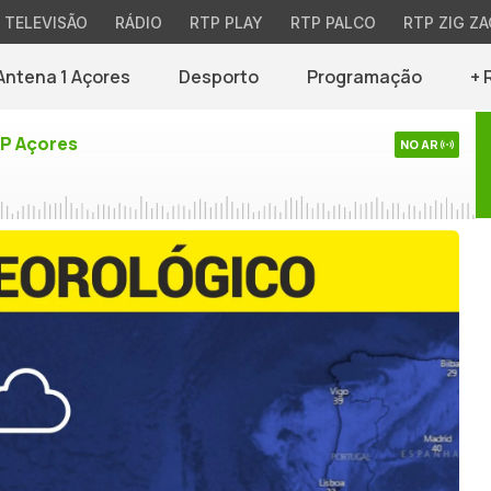
TELEVISÃO
RÁDIO
RTP PLAY
RTP PALCO
RTP ZIG ZA
Antena 1 Açores
Desporto
Programação
+ 
TP Açores
NO AR