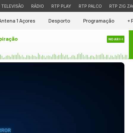
TELEVISÃO
RÁDIO
RTP PLAY
RTP PALCO
RTP ZIG ZA
Antena 1 Açores
Desporto
Programação
+ 
piração
NO AR
RROR