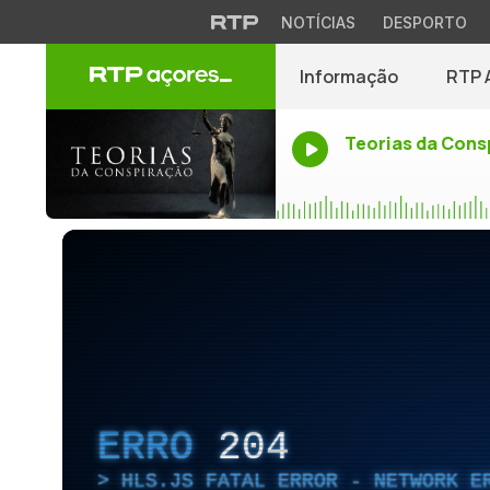
NOTÍCIAS
DESPORTO
Informação
RTP 
Teorias da Cons
ERRO
204
HLS.JS FATAL ERROR - NETWORK E