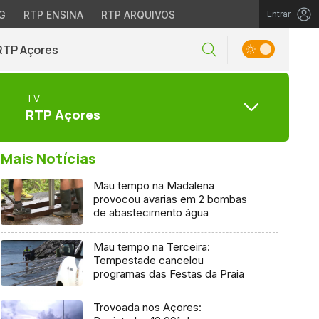
G
RTP ENSINA
RTP ARQUIVOS
Entrar
RTP Açores
TV
RTP Açores
Mais Notícias
Mau tempo na Madalena
provocou avarias em 2 bombas
de abastecimento água
Mau tempo na Terceira:
Tempestade cancelou
programas das Festas da Praia
Trovoada nos Açores: