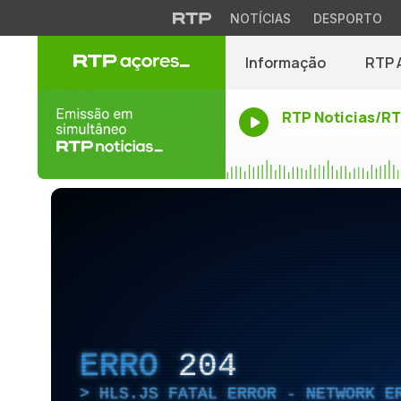
NOTÍCIAS
DESPORTO
Informação
RTP 
RTP Noticias/R
ERRO
204
HLS.JS FATAL ERROR - NETWORK E