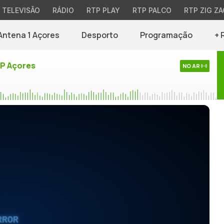
TELEVISÃO
RÁDIO
RTP PLAY
RTP PALCO
RTP ZIG ZA
Antena 1 Açores
Desporto
Programação
+ 
TP Açores
NO AR
RROR