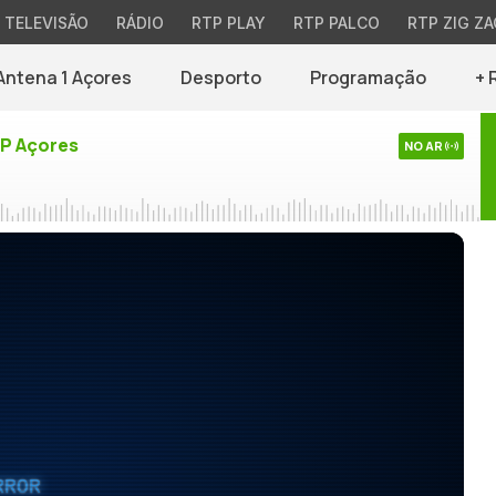
TELEVISÃO
RÁDIO
RTP PLAY
RTP PALCO
RTP ZIG ZA
Antena 1 Açores
Desporto
Programação
+ 
TP Açores
NO AR
RROR