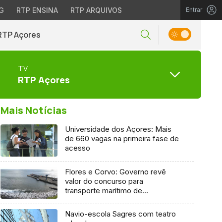
G
RTP ENSINA
RTP ARQUIVOS
Entrar
RTP Açores
TV
RTP Açores
Mais Notícias
Universidade dos Açores: Mais
de 660 vagas na primeira fase de
acesso
Flores e Corvo: Governo revê
valor do concurso para
transporte marítimo de
mercadoria
Navio-escola Sagres com teatro