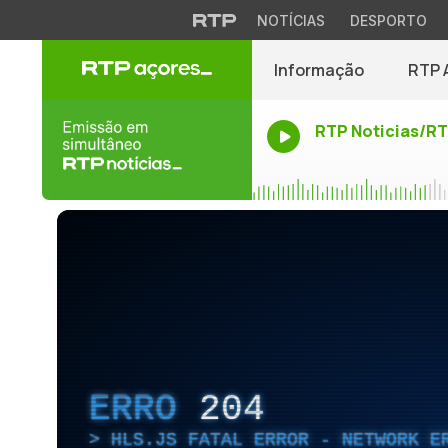
NOTÍCIAS
DESPORTO
Informação
RTP 
RTP Noticias/R
ERRO
204
HLS.JS FATAL ERROR - NETWORK E