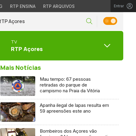
G
RTP ENSINA
RTP ARQUIVOS
Entrar
RTP Açores
TV
RTP Açores
Mais Notícias
Mau tempo: 67 pessoas
retiradas do parque de
campismo na Praia da Vitória
Apanha ilegal de lapas resulta em
59 apreensões este ano
Bombeiros dos Açores vão