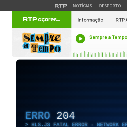
NOTÍCIAS
DESPORTO
Informação
RTP 
Sempre a Temp
ERRO
204
HLS.JS FATAL ERROR - NETWORK E