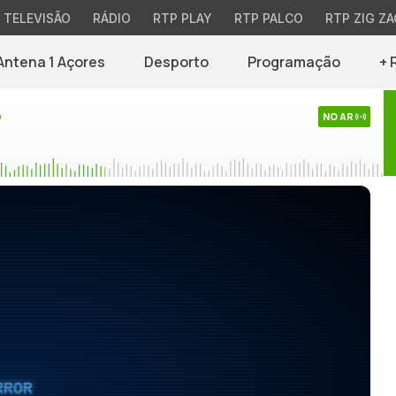
TELEVISÃO
RÁDIO
RTP PLAY
RTP PALCO
RTP ZIG ZA
Antena 1 Açores
Desporto
Programação
+ 
o
NO AR
RROR