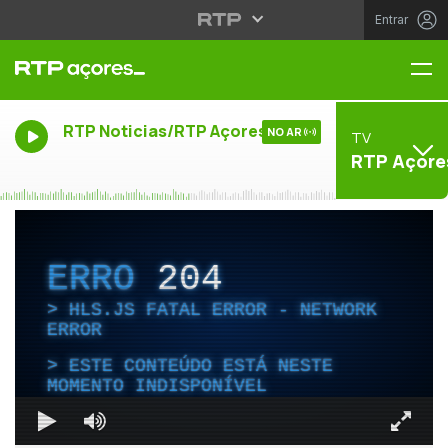
Entrar
Me
RTP Noticias/RTP Açores
NO AR
TV
RTP Açore
ERRO
204
HLS.JS FATAL ERROR - NETWORK
ERROR
ESTE CONTEÚDO ESTÁ NESTE
MOMENTO INDISPONÍVEL