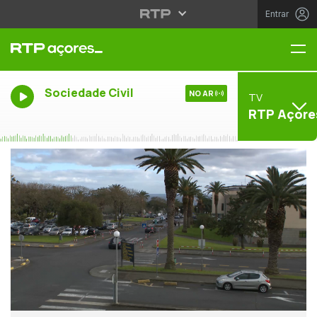
Entrar
Me
Sociedade Civil
NO AR
TV
RTP Açore