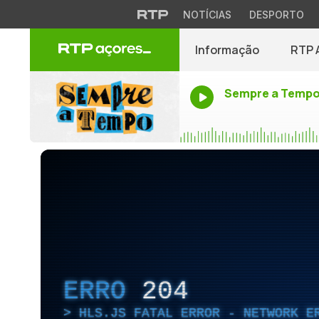
NOTÍCIAS
DESPORTO
Informação
RTP 
Sempre a Temp
ERRO
204
HLS.JS FATAL ERROR - NETWORK E