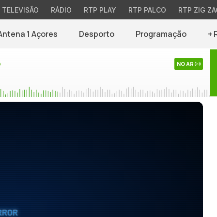
TELEVISÃO
RÁDIO
RTP PLAY
RTP PALCO
RTP ZIG ZA
Antena 1 Açores
Desporto
Programação
+ 
o
NO AR
RROR