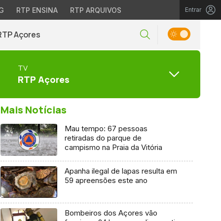
G
RTP ENSINA
RTP ARQUIVOS
Entrar
RTP Açores
TV
RTP Açores
Mais Notícias
Mau tempo: 67 pessoas
retiradas do parque de
campismo na Praia da Vitória
Apanha ilegal de lapas resulta em
59 apreensões este ano
Bombeiros dos Açores vão