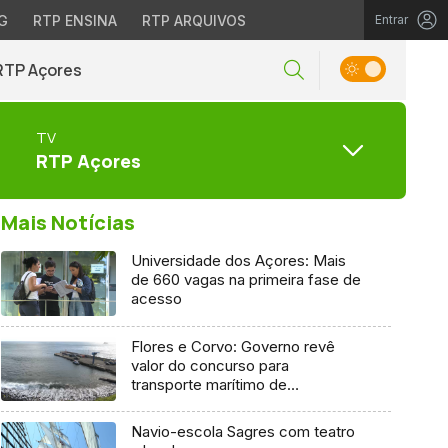
G
RTP ENSINA
RTP ARQUIVOS
Entrar
RTP Açores
TV
RTP Açores
Mais Notícias
Universidade dos Açores: Mais
de 660 vagas na primeira fase de
acesso
Flores e Corvo: Governo revê
valor do concurso para
transporte marítimo de
mercadoria
Navio-escola Sagres com teatro