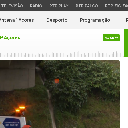
TELEVISÃO
RÁDIO
RTP PLAY
RTP PALCO
RTP ZIG ZA
Antena 1 Açores
Desporto
Programação
+ 
TP Açores
NO AR