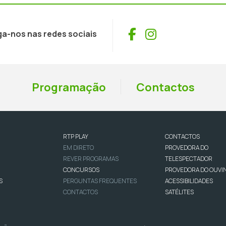
Facebook
Instagram
ga-nos nas redes sociais
Programação
Contactos
RTP PLAY
CONTACTOS
EM DIRETO
PROVEDORA DO
REVER PROGRAMAS
TELESPECTADOR
CONCURSOS
PROVEDORA DO OUVI
S
PERGUNTAS FREQUENTES
ACESSIBILIDADES
CONTACTOS
SATÉLITES