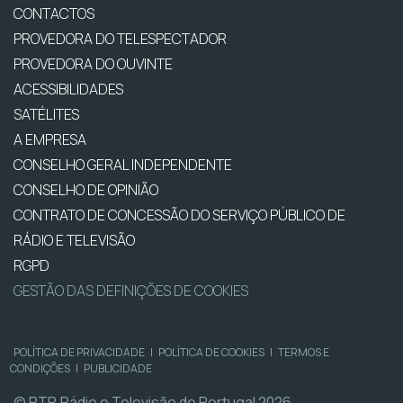
CONTACTOS
PROVEDORA DO TELESPECTADOR
PROVEDORA DO OUVINTE
ACESSIBILIDADES
SATÉLITES
A EMPRESA
CONSELHO GERAL INDEPENDENTE
CONSELHO DE OPINIÃO
CONTRATO DE CONCESSÃO DO SERVIÇO PÚBLICO DE
RÁDIO E TELEVISÃO
RGPD
GESTÃO DAS DEFINIÇÕES DE COOKIES
POLÍTICA DE PRIVACIDADE
|
POLÍTICA DE COOKIES
|
TERMOS E
CONDIÇÕES
|
PUBLICIDADE
© RTP, Rádio e Televisão de Portugal 2026