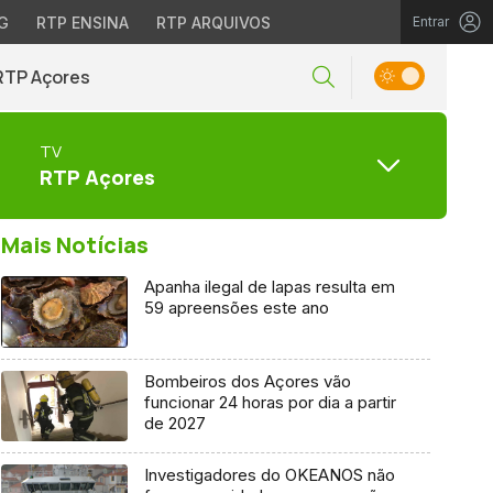
G
RTP ENSINA
RTP ARQUIVOS
Entrar
RTP Açores
TV
RTP Açores
Mais Notícias
Apanha ilegal de lapas resulta em
59 apreensões este ano
Bombeiros dos Açores vão
funcionar 24 horas por dia a partir
de 2027
Investigadores do OKEANOS não