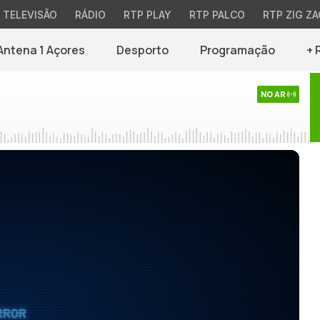
TELEVISÃO
RÁDIO
RTP PLAY
RTP PALCO
RTP ZIG ZA
Antena 1 Açores
Desporto
Programação
+ 
NO AR
RROR