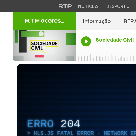
NOTÍCIAS
DESPORTO
Informação
RTP 
Sociedade Civil
ERRO
204
HLS.JS FATAL ERROR - NETWORK E