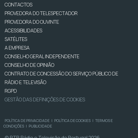
CONTACTOS
PROVEDORA DO TELESPECTADOR
PROVEDORA DO OUVINTE
ACESSIBILIDADES
SATÉLITES
A EMPRESA
CONSELHO GERAL INDEPENDENTE
CONSELHO DE OPINIÃO
CONTRATO DE CONCESSÃO DO SERVIÇO PÚBLICO DE
RÁDIO E TELEVISÃO
RGPD
GESTÃO DAS DEFINIÇÕES DE COOKIES
POLÍTICA DE PRIVACIDADE
|
POLÍTICA DE COOKIES
|
TERMOS E
CONDIÇÕES
|
PUBLICIDADE
© RTP, Rádio e Televisão de Portugal 2026