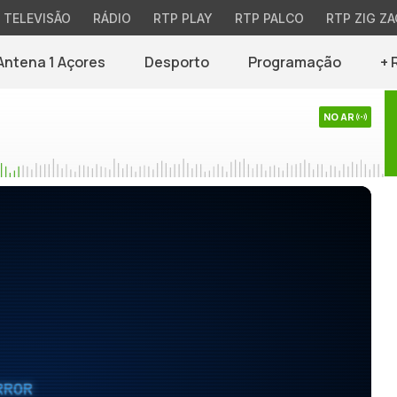
TELEVISÃO
RÁDIO
RTP PLAY
RTP PALCO
RTP ZIG ZA
Antena 1 Açores
Desporto
Programação
+ 
NO AR
RROR