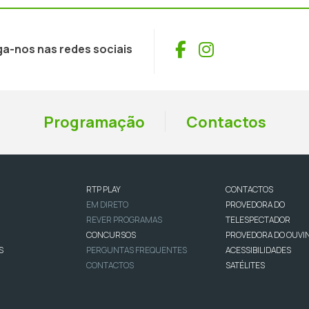
Facebook
Instagram
ga-nos nas redes sociais
Programação
Contactos
RTP PLAY
CONTACTOS
EM DIRETO
PROVEDORA DO
REVER PROGRAMAS
TELESPECTADOR
CONCURSOS
PROVEDORA DO OUVI
S
PERGUNTAS FREQUENTES
ACESSIBILIDADES
CONTACTOS
SATÉLITES