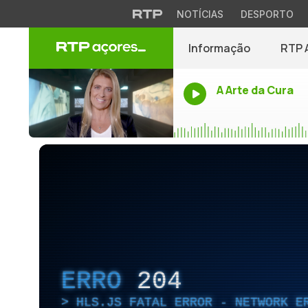
NOTÍCIAS
DESPORTO
Informação
RTP 
A Arte da Cura
ERRO
204
HLS.JS FATAL ERROR - NETWORK E