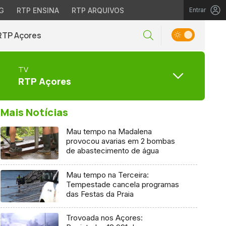
G
RTP ENSINA
RTP ARQUIVOS
Entrar
RTP Açores
TV
RTP Açores
Mais Notícias
Mau tempo na Madalena
provocou avarias em 2 bombas
de abastecimento de água
Mau tempo na Terceira:
Tempestade cancela programas
das Festas da Praia
Trovoada nos Açores: