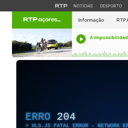
NOTÍCIAS
DESPORTO
Informação
RTP 
A Impossibilidad
ERRO
204
HLS.JS FATAL ERROR - NETWORK E