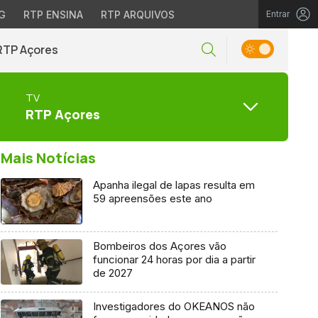
G
RTP ENSINA
RTP ARQUIVOS
Entrar
RTP Açores
TV
RTP Açores
Mais Notícias
Apanha ilegal de lapas resulta em
59 apreensões este ano
Bombeiros dos Açores vão
funcionar 24 horas por dia a partir
de 2027
Investigadores do OKEANOS não