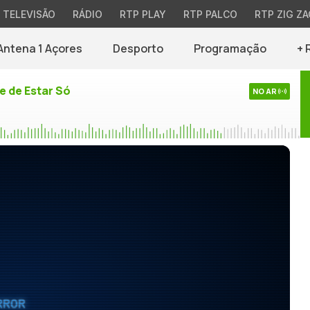
TELEVISÃO
RÁDIO
RTP PLAY
RTP PALCO
RTP ZIG ZA
Antena 1 Açores
Desporto
Programação
+ 
e de Estar Só
NO AR
RROR