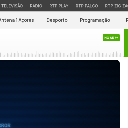
TELEVISÃO
RÁDIO
RTP PLAY
RTP PALCO
RTP ZIG ZA
Antena 1 Açores
Desporto
Programação
+ 
s
NO AR
RROR