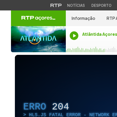
NOTÍCIAS
DESPORTO
Informação
RTP 
Atlântida Açore
ERRO
204
HLS.JS FATAL ERROR - NETWORK E