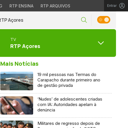
G
RTP ENSINA
RTP ARQUIVOS
Entrar
RTP Açores
TV
RTP Açores
Mais Notícias
19 mil pessoas nas Termas do
Carapacho durante primeiro ano
de gestão privada
‘Nudes’ de adolescentes criadas
com IA: Autoridades apelam à
denúncia
Militares de regresso depois de