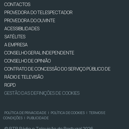
CONTACTOS
PROVEDORA DO TELESPECTADOR
PROVEDORA DO OUVINTE
ACESSIBILIDADES
SATÉLITES
A EMPRESA
CONSELHO GERAL INDEPENDENTE
CONSELHO DE OPINIÃO
CONTRATO DE CONCESSÃO DO SERVIÇO PÚBLICO DE
RÁDIO E TELEVISÃO
RGPD
GESTÃO DAS DEFINIÇÕES DE COOKIES
POLÍTICA DE PRIVACIDADE
|
POLÍTICA DE COOKIES
|
TERMOS E
CONDIÇÕES
|
PUBLICIDADE
© RTP, Rádio e Televisão de Portugal 2026