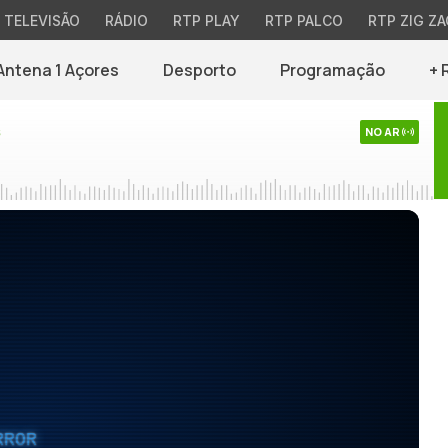
TELEVISÃO
RÁDIO
RTP PLAY
RTP PALCO
RTP ZIG ZA
Antena 1 Açores
Desporto
Programação
+ 
s
NO AR
RROR