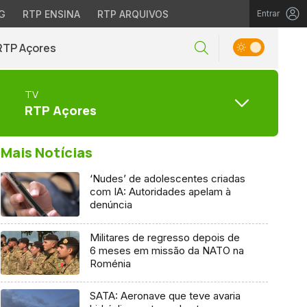
G
RTP ENSINA
RTP ARQUIVOS
Entrar
RTP Açores
TV
RTP Açores
Mais Notícias
‘Nudes’ de adolescentes criadas
com IA: Autoridades apelam à
denúncia
Militares de regresso depois de
6 meses em missão da NATO na
Roménia
SATA: Aeronave que teve avaria