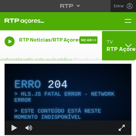
Entrar
Me
RTP Noticias/RTP Açores
NO AR
TV
RTP Açore
ERRO
204
HLS.JS FATAL ERROR - NETWORK
ERROR
ESTE CONTEÚDO ESTÁ NESTE
MOMENTO INDISPONÍVEL