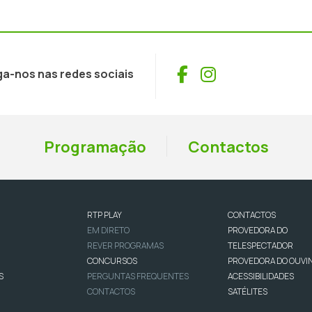
Facebook
Instagram
ga-nos nas redes sociais
Programação
Contactos
RTP PLAY
CONTACTOS
EM DIRETO
PROVEDORA DO
REVER PROGRAMAS
TELESPECTADOR
CONCURSOS
PROVEDORA DO OUVI
S
PERGUNTAS FREQUENTES
ACESSIBILIDADES
CONTACTOS
SATÉLITES