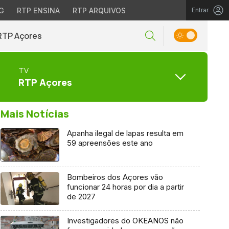
G
RTP ENSINA
RTP ARQUIVOS
Entrar
RTP Açores
TV
RTP Açores
Mais Notícias
Apanha ilegal de lapas resulta em
59 apreensões este ano
Bombeiros dos Açores vão
funcionar 24 horas por dia a partir
de 2027
Investigadores do OKEANOS não