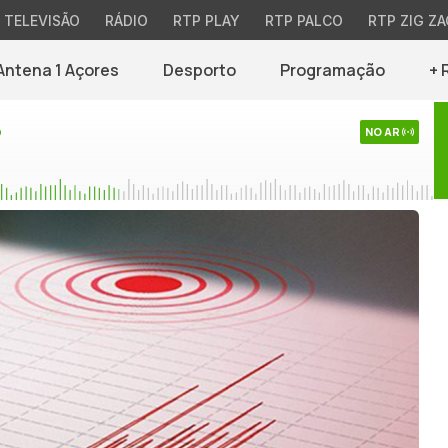
TELEVISÃO
RÁDIO
RTP PLAY
RTP PALCO
RTP ZIG ZA
Antena 1 Açores
Desporto
Programação
+ 
o
NO AR