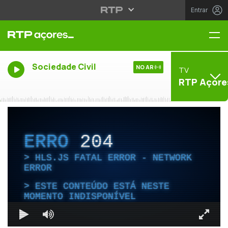
Entrar
Me
Sociedade Civil
NO AR
TV
RTP Açore
ERRO
204
HLS.JS FATAL ERROR - NETWORK
ERROR
ESTE CONTEÚDO ESTÁ NESTE
MOMENTO INDISPONÍVEL