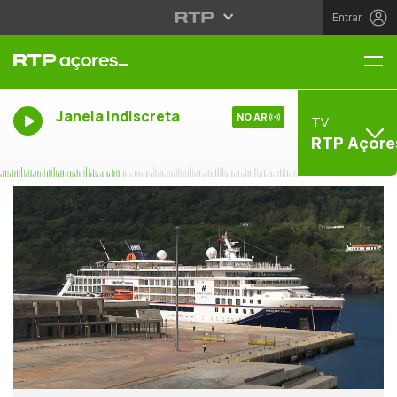
Entrar
Me
Janela Indiscreta
NO AR
TV
RTP Açore