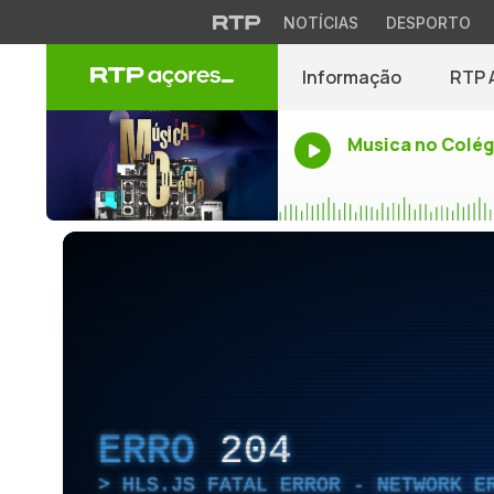
NOTÍCIAS
DESPORTO
Informação
RTP 
Musica no Colég
ERRO
204
HLS.JS FATAL ERROR - NETWORK E