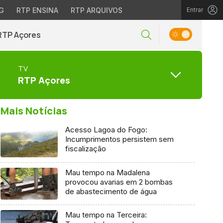
G
RTP ENSINA
RTP ARQUIVOS
Entrar
RTP Açores
TV
RTP Açores
Mais Notícias
Acesso Lagoa do Fogo:
Incumprimentos persistem sem
fiscalização
Mau tempo na Madalena
provocou avarias em 2 bombas
de abastecimento de água
Mau tempo na Terceira: