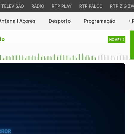
TELEVISÃO
RÁDIO
RTP PLAY
RTP PALCO
RTP ZIG ZA
Antena 1 Açores
Desporto
Programação
+ 
io
NO AR
RROR