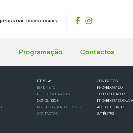
Facebook
Instagram
ga-nos nas redes sociais
Programação
Contactos
RTP PLAY
CONTACTOS
EM DIRETO
PROVEDORA DO
REVER PROGRAMAS
TELESPECTADOR
CONCURSOS
PROVEDORA DO OUVI
S
PERGUNTAS FREQUENTES
ACESSIBILIDADES
CONTACTOS
SATÉLITES