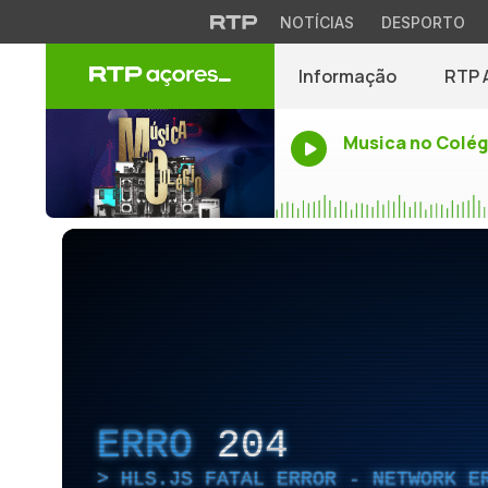
NOTÍCIAS
DESPORTO
Informação
RTP 
Musica no Colég
ERRO
204
HLS.JS FATAL ERROR - NETWORK E