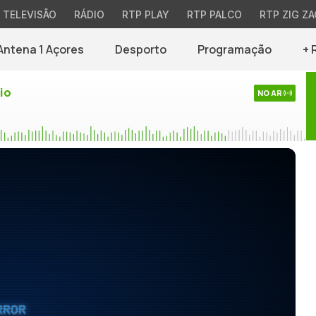
TELEVISÃO
RÁDIO
RTP PLAY
RTP PALCO
RTP ZIG ZA
Antena 1 Açores
Desporto
Programação
+ 
io
NO AR
RROR