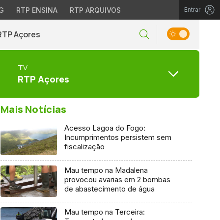
G
RTP ENSINA
RTP ARQUIVOS
Entrar
RTP Açores
TV
RTP Açores
Mais Notícias
Acesso Lagoa do Fogo:
Incumprimentos persistem sem
fiscalização
Mau tempo na Madalena
provocou avarias em 2 bombas
de abastecimento de água
Mau tempo na Terceira: