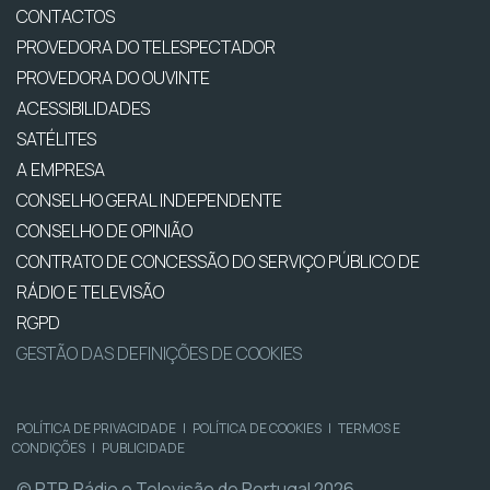
CONTACTOS
PROVEDORA DO TELESPECTADOR
PROVEDORA DO OUVINTE
ACESSIBILIDADES
SATÉLITES
A EMPRESA
CONSELHO GERAL INDEPENDENTE
CONSELHO DE OPINIÃO
CONTRATO DE CONCESSÃO DO SERVIÇO PÚBLICO DE
RÁDIO E TELEVISÃO
RGPD
GESTÃO DAS DEFINIÇÕES DE COOKIES
POLÍTICA DE PRIVACIDADE
|
POLÍTICA DE COOKIES
|
TERMOS E
CONDIÇÕES
|
PUBLICIDADE
© RTP, Rádio e Televisão de Portugal 2026