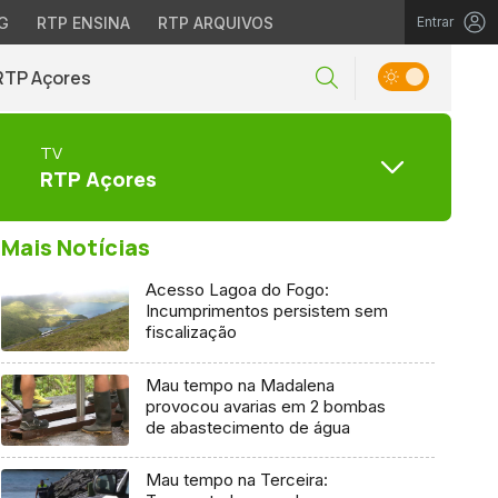
G
RTP ENSINA
RTP ARQUIVOS
Entrar
RTP Açores
TV
RTP Açores
Mais Notícias
Acesso Lagoa do Fogo:
Incumprimentos persistem sem
fiscalização
Mau tempo na Madalena
provocou avarias em 2 bombas
de abastecimento de água
Mau tempo na Terceira: