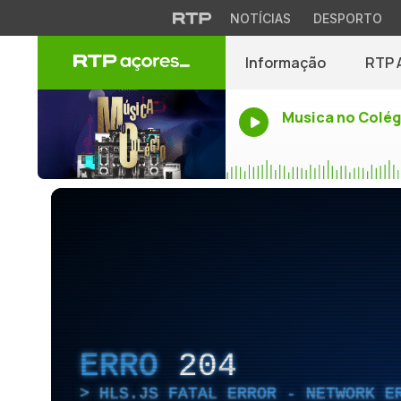
NOTÍCIAS
DESPORTO
Informação
RTP 
Musica no Colég
ERRO
204
HLS.JS FATAL ERROR - NETWORK E