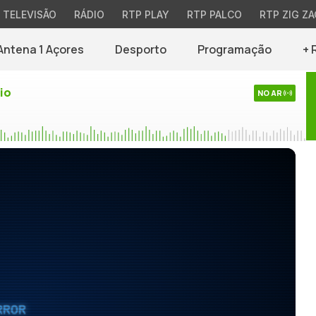
TELEVISÃO
RÁDIO
RTP PLAY
RTP PALCO
RTP ZIG ZA
Antena 1 Açores
Desporto
Programação
+ 
io
NO AR
RROR