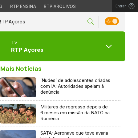
G
RTP ENSINA
RTP ARQUIVOS
Entrar
RTP Açores
TV
RTP Açores
Mais Notícias
‘Nudes’ de adolescentes criadas
com IA: Autoridades apelam à
denúncia
Militares de regresso depois de
6 meses em missão da NATO na
Roménia
SATA: Aeronave que teve avaria