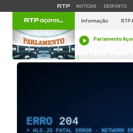
NOTÍCIAS
DESPORTO
Informação
RTP 
Parlamento Aço
ERRO
204
HLS.JS FATAL ERROR - NETWORK E