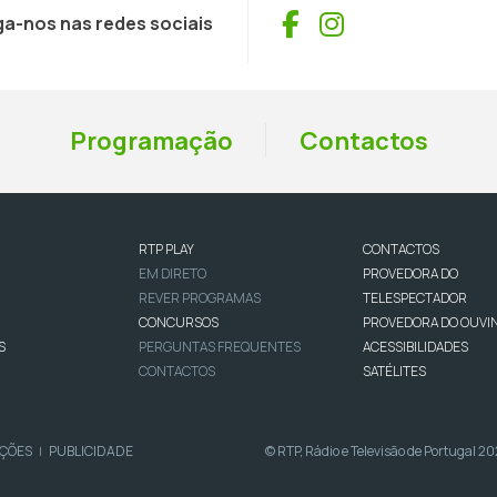
Facebook
Instagram
ga-nos nas redes sociais
Programação
Contactos
RTP PLAY
CONTACTOS
EM DIRETO
PROVEDORA DO
REVER PROGRAMAS
TELESPECTADOR
CONCURSOS
PROVEDORA DO OUVI
S
PERGUNTAS FREQUENTES
ACESSIBILIDADES
CONTACTOS
SATÉLITES
IÇÕES
PUBLICIDADE
© RTP, Rádio e Televisão de Portugal 2
|