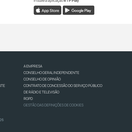
Instale a aplicação
RTP Play
A EMPRESA
CONSELHO GERAL INDEPENDENTE
CONSELHO DE OPINIÃO
NTE
CONTRATO DE CONCESSÃO DO SERVIÇO PÚBLICO
DE RÁDIO E TELEVISÃO
RGPD
GESTÃO DAS DEFINIÇÕES DE COOKIES
026