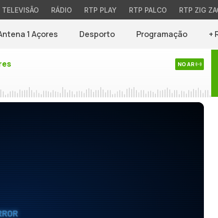
TELEVISÃO
RÁDIO
RTP PLAY
RTP PALCO
RTP ZIG ZA
Antena 1 Açores
Desporto
Programação
+ 
res
NO AR
RROR