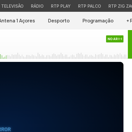
TELEVISÃO
RÁDIO
RTP PLAY
RTP PALCO
RTP ZIG ZA
Antena 1 Açores
Desporto
Programação
+ 
NO AR
RROR