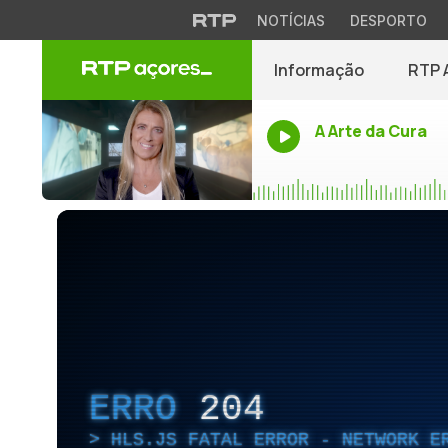
NOTÍCIAS
DESPORTO
Informação
RTP 
A Arte da Cura
ERRO
204
HLS.JS FATAL ERROR - NETWORK E