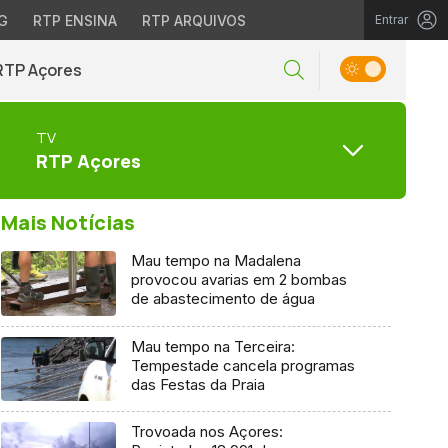
G
RTP ENSINA
RTP ARQUIVOS
Entrar
RTP Açores
TV
RTP Açores
Mais Notícias
Mau tempo na Madalena
provocou avarias em 2 bombas
de abastecimento de água
Mau tempo na Terceira:
Tempestade cancela programas
das Festas da Praia
Trovoada nos Açores: