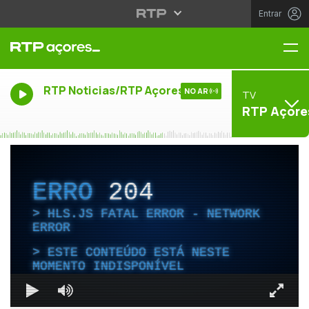
Entrar
Me
RTP Noticias/RTP Açores
NO AR
TV
RTP Açore
ERRO
204
HLS.JS FATAL ERROR - NETWORK
ERROR
ESTE CONTEÚDO ESTÁ NESTE
MOMENTO INDISPONÍVEL