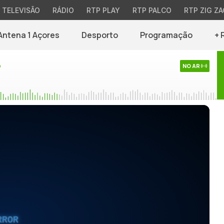
TELEVISÃO
RÁDIO
RTP PLAY
RTP PALCO
RTP ZIG ZA
Antena 1 Açores
Desporto
Programação
+ 
o
NO AR
RROR