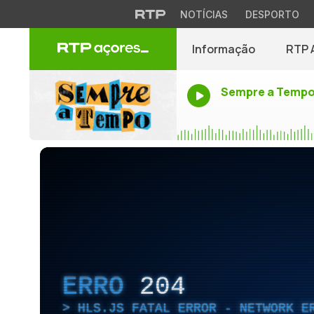
NOTÍCIAS
DESPORTO
Informação
RTP 
Sempre a Temp
ERRO
204
HLS.JS FATAL ERROR - NETWORK E