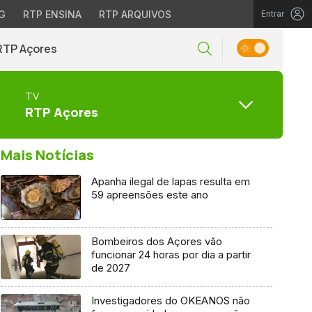
G
RTP ENSINA
RTP ARQUIVOS
Entrar
RTP Açores
TV
RTP Açores
Mais Notícias
Apanha ilegal de lapas resulta em
59 apreensões este ano
Bombeiros dos Açores vão
funcionar 24 horas por dia a partir
de 2027
Investigadores do OKEANOS não