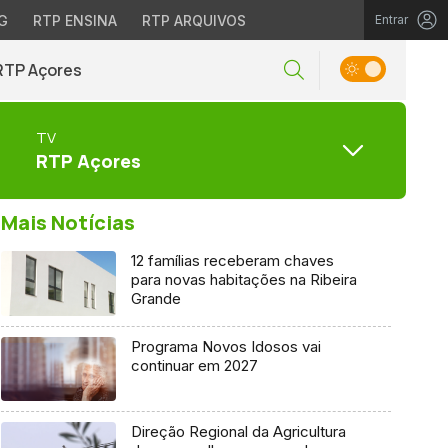
G
RTP ENSINA
RTP ARQUIVOS
Entrar
RTP Açores
TV
RTP Açores
Mais Notícias
12 famílias receberam chaves
para novas habitações na Ribeira
Grande
Programa Novos Idosos vai
continuar em 2027
Direção Regional da Agricultura