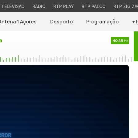
TELEVISÃO
RÁDIO
RTP PLAY
RTP PALCO
RTP ZIG ZA
Antena 1 Açores
Desporto
Programação
+ 
a
NO AR
RROR