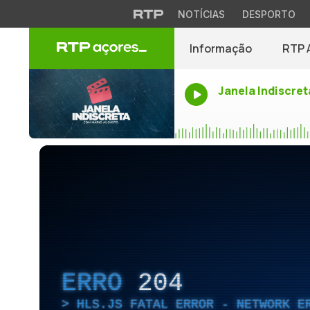
NOTÍCIAS
DESPORTO
Informação
RTP 
Janela Indiscret
ERRO
204
HLS.JS FATAL ERROR - NETWORK E