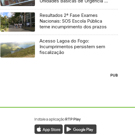
Unidades Básicas de Urgência e
médico regulador
Resultados 2ª Fase Exames
Nacionais: SOS Escola Pública
teme incumprimento dos prazos
Acesso Lagoa do Fogo:
Incumprimentos persistem sem
fiscalização
PUB
Instale a aplicação
RTP Play