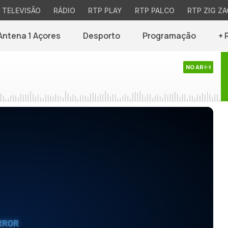
TELEVISÃO
RÁDIO
RTP PLAY
RTP PALCO
RTP ZIG ZA
Antena 1 Açores
Desporto
Programação
+ 
NO AR
RROR