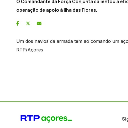
O Comandante da Força Conjunta salientou a efi
operação de apoio à ilha das Flores.
Um dos navios da armada tem ao comando um açor
RTP/Açores
Si