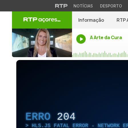
NOTÍCIAS
DESPORTO
Informação
RTP 
A Arte da Cura
ERRO
204
HLS.JS FATAL ERROR - NETWORK E