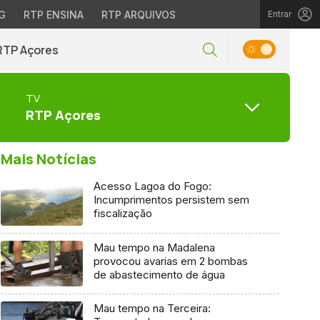
G
RTP ENSINA
RTP ARQUIVOS
Entrar
RTP Açores
TV
RTP Açores
Mais Notícias
Acesso Lagoa do Fogo:
Incumprimentos persistem sem
fiscalização
Mau tempo na Madalena
provocou avarias em 2 bombas
de abastecimento de água
Mau tempo na Terceira: