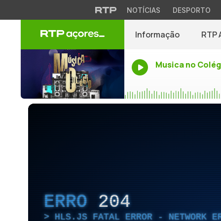
NOTÍCIAS
DESPORTO
Informação
RTP 
Musica no Colég
ERRO
204
HLS.JS FATAL ERROR - NETWORK E