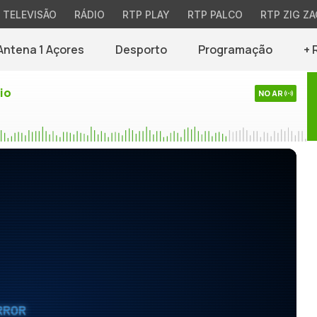
TELEVISÃO
RÁDIO
RTP PLAY
RTP PALCO
RTP ZIG ZA
Antena 1 Açores
Desporto
Programação
+ 
io
NO AR
RROR