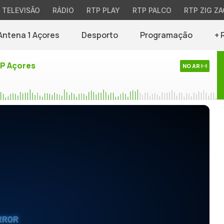
TELEVISÃO
RÁDIO
RTP PLAY
RTP PALCO
RTP ZIG ZA
Antena 1 Açores
Desporto
Programação
+ 
TP Açores
NO AR
RROR