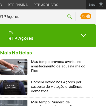
G
RTP ENSINA
RTP ARQUIVOS
Entrar
RTP Açores
TV
RTP Açores
Mais Notícias
Mau tempo provoca avarias no
abastecimento de água na ilha do
Pico
Homem detido nos Açores por
suspeita de violação e violência
doméstica
Mau tempo: Número de