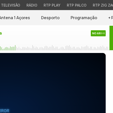
TELEVISÃO
RÁDIO
RTP PLAY
RTP PALCO
RTP ZIG ZA
Antena 1 Açores
Desporto
Programação
+ 
a
NO AR
RROR