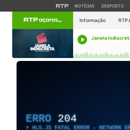
NOTÍCIAS
DESPORTO
Informação
RTP 
Janela Indiscret
ERRO
204
HLS.JS FATAL ERROR - NETWORK E