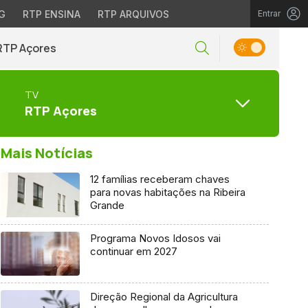
G
RTP ENSINA
RTP ARQUIVOS
Entrar
RTP Açores
TV
RTP Açores
Mais Notícias
12 famílias receberam chaves
para novas habitações na Ribeira
Grande
Programa Novos Idosos vai
continuar em 2027
Direção Regional da Agricultura