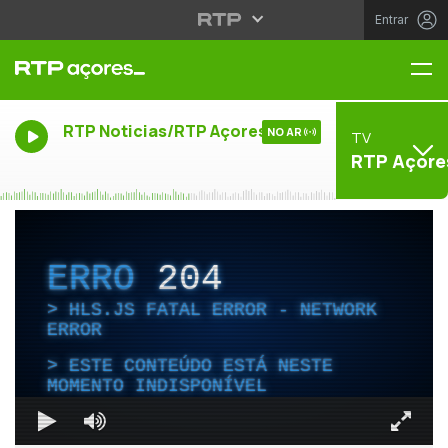
Entrar
Me
RTP Noticias/RTP Açores
NO AR
TV
RTP Açore
ERRO
204
HLS.JS FATAL ERROR - NETWORK
ERROR
ESTE CONTEÚDO ESTÁ NESTE
MOMENTO INDISPONÍVEL