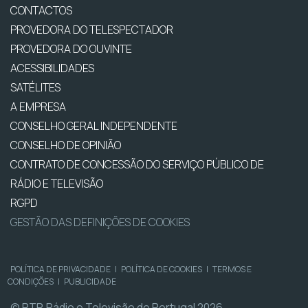
CONTACTOS
PROVEDORA DO TELESPECTADOR
PROVEDORA DO OUVINTE
ACESSIBILIDADES
SATÉLITES
A EMPRESA
CONSELHO GERAL INDEPENDENTE
CONSELHO DE OPINIÃO
CONTRATO DE CONCESSÃO DO SERVIÇO PÚBLICO DE
RÁDIO E TELEVISÃO
RGPD
GESTÃO DAS DEFINIÇÕES DE COOKIES
POLÍTICA DE PRIVACIDADE
|
POLÍTICA DE COOKIES
|
TERMOS E
CONDIÇÕES
|
PUBLICIDADE
© RTP, Rádio e Televisão de Portugal 2026