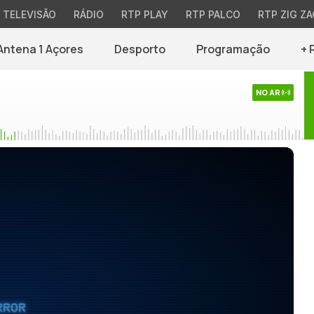
TELEVISÃO
RÁDIO
RTP PLAY
RTP PALCO
RTP ZIG ZA
Antena 1 Açores
Desporto
Programação
+ 
NO AR
RROR