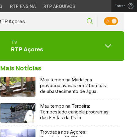
G
RTP ENSINA
RTP ARQUIVOS
Entrar
RTP Açores
TV
RTP Açores
Mais Notícias
Mau tempo na Madalena
provocou avarias em 2 bombas
de abastecimento de água
Mau tempo na Terceira:
Tempestade cancela programas
das Festas da Praia
Trovoada nos Açores: