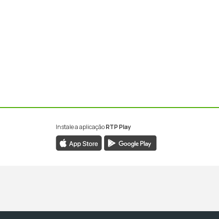
Instale a aplicação
RTP Play