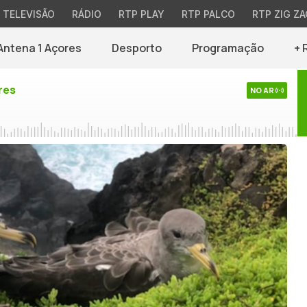
TELEVISÃO
RÁDIO
RTP PLAY
RTP PALCO
RTP ZIG ZA
Antena 1 Açores
Desporto
Programação
+ 
res
NO AR