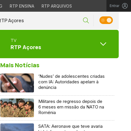
G
RTP ENSINA
RTP ARQUIVOS
Entrar
RTP Açores
TV
RTP Açores
Mais Notícias
‘Nudes’ de adolescentes criadas
com IA: Autoridades apelam à
denúncia
Militares de regresso depois de
6 meses em missão da NATO na
Roménia
SATA: Aeronave que teve avaria