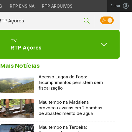
G
RTP ENSINA
RTP ARQUIVOS
Entrar
RTP Açores
TV
RTP Açores
Mais Notícias
Acesso Lagoa do Fogo:
Incumprimentos persistem sem
fiscalização
Mau tempo na Madalena
provocou avarias em 2 bombas
de abastecimento de água
Mau tempo na Terceira: