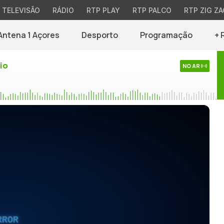
TELEVISÃO
RÁDIO
RTP PLAY
RTP PALCO
RTP ZIG ZA
Antena 1 Açores
Desporto
Programação
+ 
io
NO AR
RROR