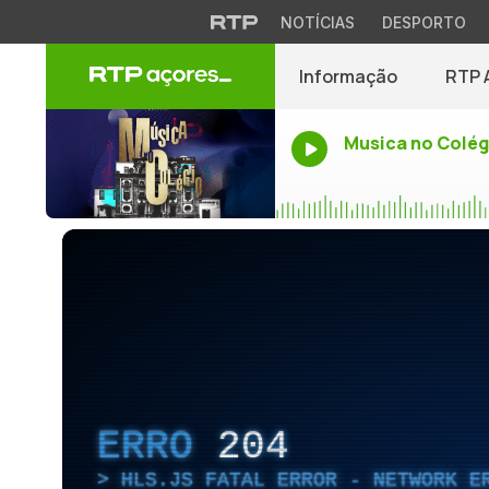
NOTÍCIAS
DESPORTO
Informação
RTP 
Musica no Colég
ERRO
204
HLS.JS FATAL ERROR - NETWORK E