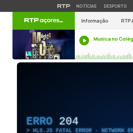
NOTÍCIAS
DESPORTO
Informação
RTP 
Musica no Colég
ERRO
204
HLS.JS FATAL ERROR - NETWORK E