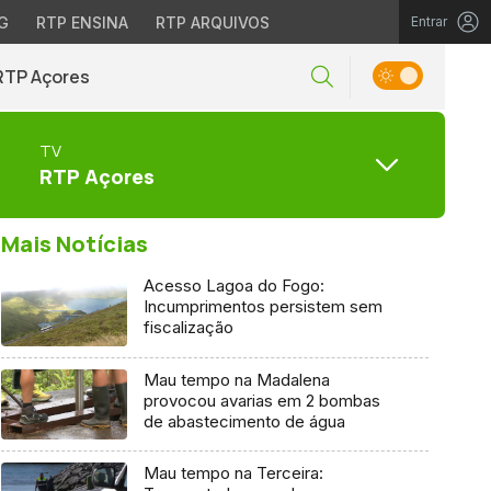
G
RTP ENSINA
RTP ARQUIVOS
Entrar
RTP Açores
TV
RTP Açores
Mais Notícias
Acesso Lagoa do Fogo:
Incumprimentos persistem sem
fiscalização
Mau tempo na Madalena
provocou avarias em 2 bombas
de abastecimento de água
Mau tempo na Terceira: