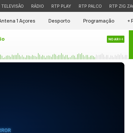
TELEVISÃO
RÁDIO
RTP PLAY
RTP PALCO
RTP ZIG ZA
Antena 1 Açores
Desporto
Programação
+ 
io
NO AR
RROR