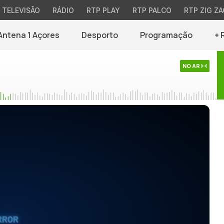
TELEVISÃO
RÁDIO
RTP PLAY
RTP PALCO
RTP ZIG ZA
Antena 1 Açores
Desporto
Programação
+ 
NO AR
RROR