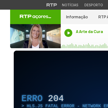
NOTÍCIAS
DESPORTO
Informação
RTP 
A Arte da Cura
ERRO
204
HLS.JS FATAL ERROR - NETWORK E