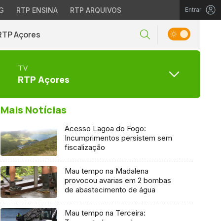
G
RTP ENSINA
RTP ARQUIVOS
Entrar
RTP Açores
TV
RTP Açores
Mais Notícias
Acesso Lagoa do Fogo:
Incumprimentos persistem sem
fiscalização
Mau tempo na Madalena
provocou avarias em 2 bombas
de abastecimento de água
Mau tempo na Terceira: