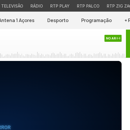
TELEVISÃO
RÁDIO
RTP PLAY
RTP PALCO
RTP ZIG ZA
Antena 1 Açores
Desporto
Programação
+ 
NO AR
RROR