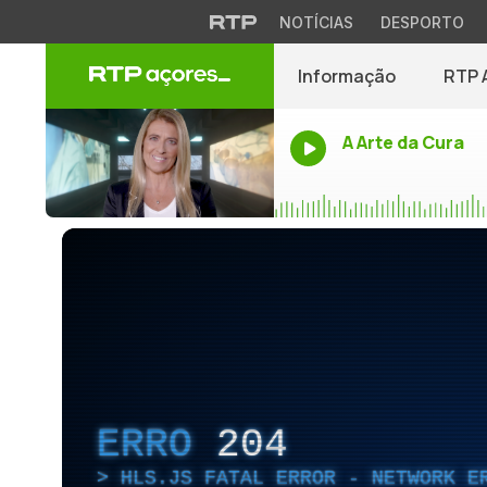
NOTÍCIAS
DESPORTO
Informação
RTP 
A Arte da Cura
ERRO
204
HLS.JS FATAL ERROR - NETWORK E