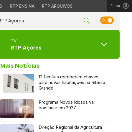
G
RTP ENSINA
RTP ARQUIVOS
Entrar
RTP Açores
TV
RTP Açores
Mais Notícias
12 famílias receberam chaves
para novas habitações na Ribeira
Grande
Programa Novos Idosos vai
continuar em 2027
Direção Regional da Agricultura