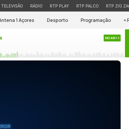
TELEVISÃO
RÁDIO
RTP PLAY
RTP PALCO
RTP ZIG ZA
Antena 1 Açores
Desporto
Programação
+ 
a
NO AR
RROR