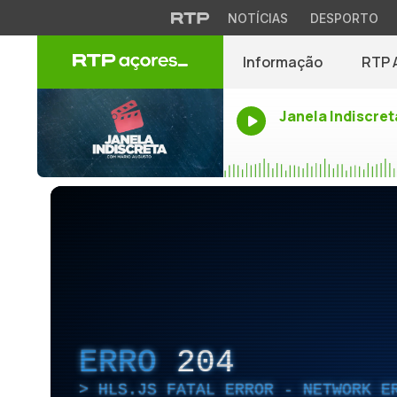
NOTÍCIAS
DESPORTO
Informação
RTP 
Janela Indiscret
ERRO
204
HLS.JS FATAL ERROR - NETWORK E