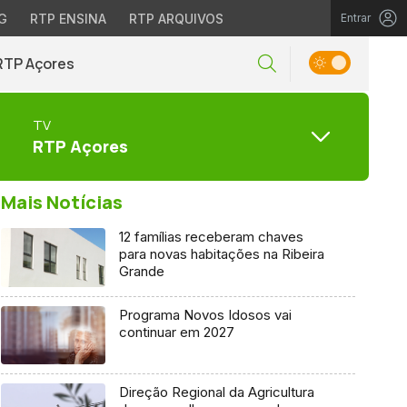
G
RTP ENSINA
RTP ARQUIVOS
Entrar
RTP Açores
TV
RTP Açores
Mais Notícias
12 famílias receberam chaves
para novas habitações na Ribeira
Grande
Programa Novos Idosos vai
continuar em 2027
Direção Regional da Agricultura