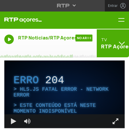
Entrar
Me
RTP Noticias/RTP Açores
NO AR
TV
RTP Açore
ERRO
204
HLS.JS FATAL ERROR - NETWORK
ERROR
ESTE CONTEÚDO ESTÁ NESTE
MOMENTO INDISPONÍVEL